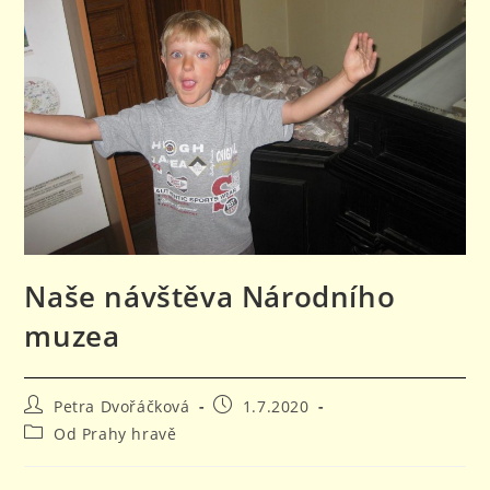
Naše návštěva Národního
muzea
Autor
Příspěvek
Petra Dvořáčková
1.7.2020
příspěvku
byl
Rubriky
Od Prahy hravě
publikován
příspěvku