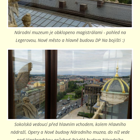
Národní muzeum je obklopeno magistrálami - pohled na
Legerovou, Nové město a hlavně budovu DP Na bojišti :)
Sokolská vedoucí před hlavním vchodem, kolem Hlavního
nádraží, Opery a Nové budovy Národního muzea, do níž vede
pod Vinohradskou průchod (býválá budova Národního