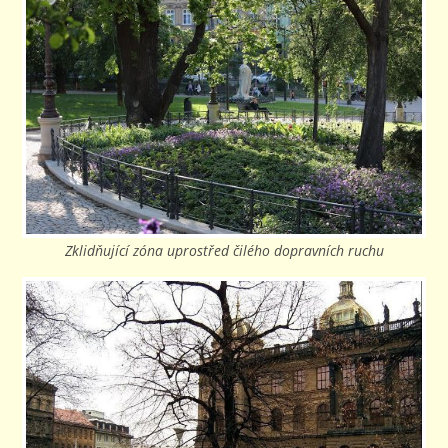
Zklidňující zóna uprostřed čilého dopravních ruchu