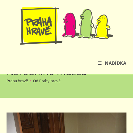
Přejít
k
obsahu
Naše návštěva
NABÍDKA
Národního muzea
Praha hravě
/
Od Prahy hravě