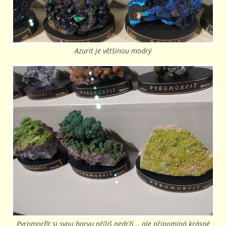
Azurit je většinou modrý
Pyromorfit si svou barvu příliš nedrží... ale připomíná krásné