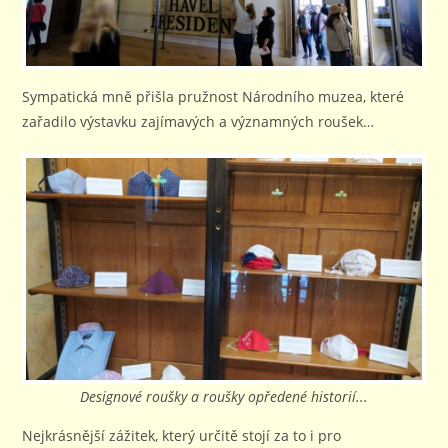
Sympatická mně přišla pružnost Národního muzea, které
zařadilo výstavku zajímavých a významných roušek…
Designové roušky a roušky opředené historií...
Nejkrásnější zážitek, který určitě stojí za to i pro