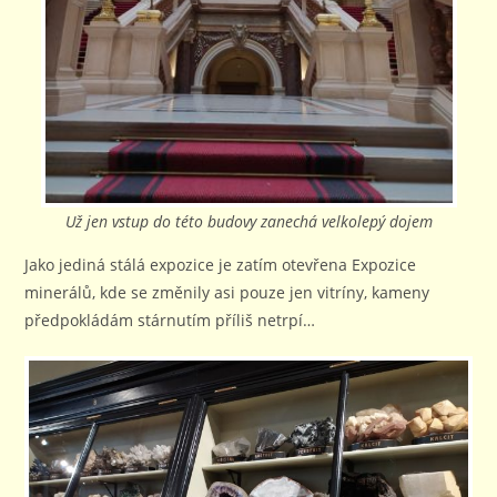
Už jen vstup do této budovy zanechá velkolepý dojem
Jako jediná stálá expozice je zatím otevřena Expozice
minerálů, kde se změnily asi pouze jen vitríny, kameny
předpokládám stárnutím příliš netrpí…