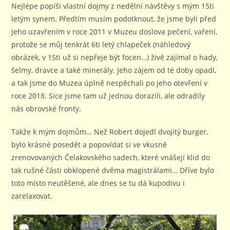
Nejlépe popíši vlastní dojmy z nedělní návštěvy s mým 15ti
letým synem. Předtím musím podotknout, že jsme byli před
jeho uzavřením v roce 2011 v Muzeu doslova pečení, vaření,
protože se můj tenkrát 6ti letý chlapeček (náhledový
obrázek, v 15ti už si nepřeje být focen…) živě zajímal o hady,
šelmy, dravce a také minerály. Jeho zájem od té doby opadl,
a tak jsme do Muzea úplně nespěchali po jeho otevření v
roce 2018. Sice jsme tam už jednou dorazili, ale odradily
nás obrovské fronty.
Takže k mým dojmům… Než Robert dojedl dvojitý burger,
bylo krásné posedět a popovídat si ve vkusně
zrenovovaných Čelakovského sadech, které vnášejí klid do
tak rušné části obklopené dvěma magistrálami… Dříve bylo
toto místo neutěšené, ale dnes se tu dá kupodivu i
zarelaxovat.