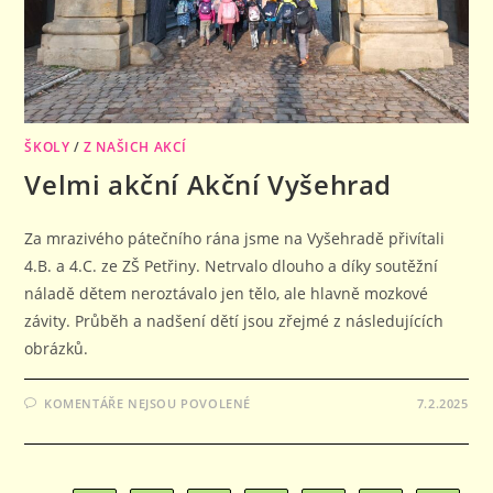
ŠKOLY
/
Z NAŠICH AKCÍ
Velmi akční Akční Vyšehrad
Za mrazivého pátečního rána jsme na Vyšehradě přivítali
4.B. a 4.C. ze ZŠ Petřiny. Netrvalo dlouho a díky soutěžní
náladě dětem neroztávalo jen tělo, ale hlavně mozkové
závity. Průběh a nadšení dětí jsou zřejmé z následujících
obrázků.
U
KOMENTÁŘE NEJSOU POVOLENÉ
7.2.2025
TEXTU
S
NÁZVEM
VELMI
AKČNÍ
AKČNÍ