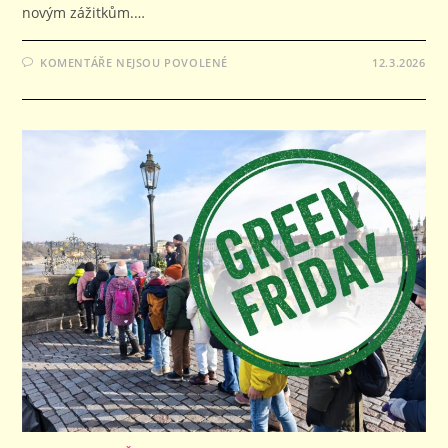
novým zážitkům.…
U
KOMENTÁŘE NEJSOU POVOLENÉ
12.3.2026
TEXTU
S
NÁZVEM
CENOVĚ
DOSTUPNÉ
UBYTOVÁNÍ
U
METRA
PRO
ŠKOLY