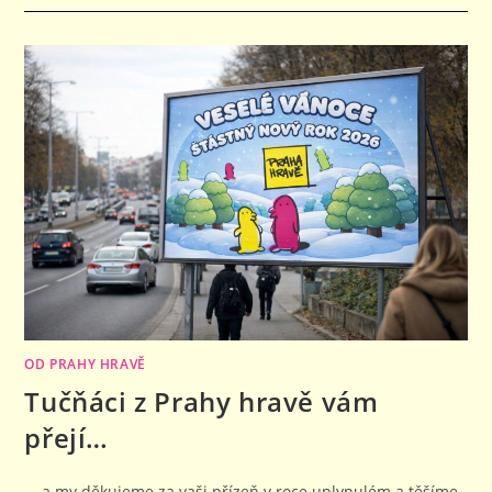
NÁZVEM
GREEN
FRIDAY
PRO
AKCE
V
LEDNU
A
ÚNORU
OD PRAHY HRAVĚ
Tučňáci z Prahy hravě vám
přejí…
... a my děkujeme za vaši přízeň v roce uplynulém a těšíme