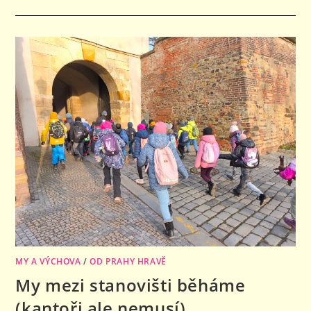
S
NÁZVEM
PROČ
BLACK
FRIDAY
MY A VÝCHOVA
/
OD PRAHY HRAVĚ
My mezi stanovišti běháme
(kantoři ale nemusí)