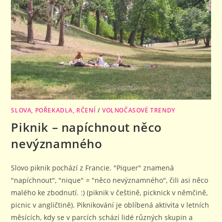
SLOVA, POŘEKADLA, RČENÍ
/
VOLNOČASOVÉ TRENDY
Piknik – napíchnout něco
nevýznamného
Slovo piknik pochází z Francie. "Piquer" znamená
"napíchnout", "nique" = "něco nevýznamného", čili asi něco
malého ke zbodnutí. :) (piknik v češtině, picknick v němčině,
picnic v angličtině). Piknikování je oblíbená aktivita v letních
měsících, kdy se v parcích schází lidé různých skupin a