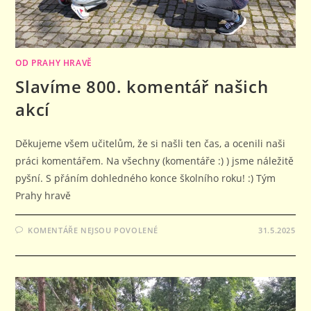
OD PRAHY HRAVĚ
Slavíme 800. komentář našich
akcí
Děkujeme všem učitelům, že si našli ten čas, a ocenili naši
práci komentářem. Na všechny (komentáře :) ) jsme náležitě
pyšní. S přáním dohledného konce školního roku! :) Tým
Prahy hravě
U
KOMENTÁŘE NEJSOU POVOLENÉ
31.5.2025
TEXTU
S
NÁZVEM
SLAVÍME
800.
KOMENTÁŘ
NAŠICH
AKCÍ