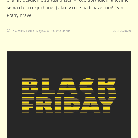
se na další rozjuchané :) akce v roce nadcházejícím! Tým
Prahy hravě
U
KOMENTÁŘE NEJSOU POVOLENÉ
22.12.2025
TEXTU
S
NÁZVEM
TUČŇÁCI
Z
PRAHY
HRAVĚ
VÁM
PŘEJÍ…