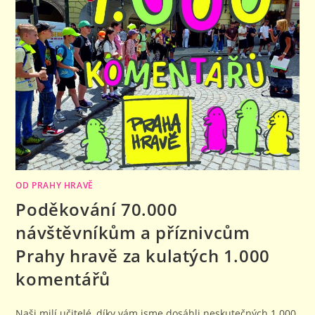
NEMUSÍ)
OD PRAHY HRAVĚ
Poděkování 70.000
návštěvníkům a příznivcům
Prahy hravě za kulatých 1.000
komentářů
Naši milí učitelé, díky vám jsme dosáhli neskutečných 1.000