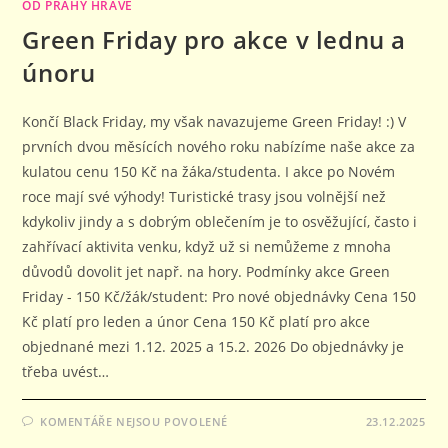
OD PRAHY HRAVĚ
Green Friday pro akce v lednu a
únoru
Končí Black Friday, my však navazujeme Green Friday! :) V
prvních dvou měsících nového roku nabízíme naše akce za
kulatou cenu 150 Kč na žáka/studenta. I akce po Novém
roce mají své výhody! Turistické trasy jsou volnější než
kdykoliv jindy a s dobrým oblečením je to osvěžující, často i
zahřívací aktivita venku, když už si nemůžeme z mnoha
důvodů dovolit jet např. na hory. Podmínky akce Green
Friday - 150 Kč/žák/student: Pro nové objednávky Cena 150
Kč platí pro leden a únor Cena 150 Kč platí pro akce
objednané mezi 1.12. 2025 a 15.2. 2026 Do objednávky je
třeba uvést…
U
KOMENTÁŘE NEJSOU POVOLENÉ
23.12.2025
TEXTU
S