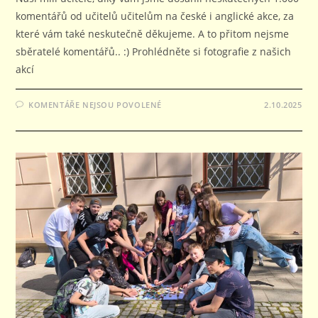
komentářů od učitelů učitelům na české i anglické akce, za
které vám také neskutečně děkujeme. A to přitom nejsme
sběratelé komentářů.. :) Prohlédněte si fotografie z našich
akcí
U
KOMENTÁŘE NEJSOU POVOLENÉ
2.10.2025
TEXTU
S
NÁZVEM
PODĚKOVÁNÍ
70.000
NÁVŠTĚVNÍKŮM
A
PŘÍZNIVCŮM
PRAHY
HRAVĚ
ZA
KULATÝCH
1.000
KOMENTÁŘŮ