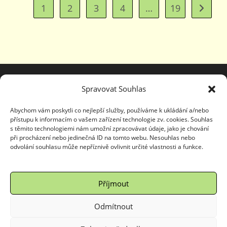
VYŠEHRAD
1
2
3
4
…
19
Jít na d
Spravovat Souhlas
Abychom vám poskytli co nejlepší služby, používáme k ukládání a/nebo
přístupu k informacím o vašem zařízení technologie zv. cookies. Souhlas
s těmito technologiemi nám umožní zpracovávat údaje, jako je chování
při procházení nebo jedinečná ID na tomto webu. Nesouhlas nebo
odvolání souhlasu může nepříznivě ovlivnit určité vlastnosti a funkce.
Dějiny udatného českého národa
Panovníci českých zemí
Kašpárek v rohlíku
Informuji – kam za zábavou
Kudy z nudy
Příjmout
Copyright © 2025
Ing. Petra Dvořáčková
|
WordPress
šablona OceanWP
| Tvorba
Dexus hosting
Odmítnout