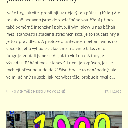
Naše hry, jak víte, probíhají už nějaký ten pátek...(10 let) Ale
relativně nedávno jsme do společného soutěžení přinesli
také poměrně intenzivní pohyb, jinými slovy u nás běhají
mezi stanovišti i studenti středních škol, je to součást hry a
je to v pravidlech. A protože o užitečnosti běhání víme, i o
spoustě jeho výhod, ze zkušenosti a víme také, že to
funguje, zeptali jsme se AI, jak to vidí ona. A tady je
výsledek. Běhání mezi stanovišti není jen způsob, jak se
rychleji přesunout do další části hry. Je to nenápadný, ale
velmi účinný způsob, jak rozhýbat tělo, probudit mysl a…
U
KOMENTÁŘE NEJSOU POVOLENÉ
17.11.2025
TEXTU
S
NÁZVEM
MY
MEZI
STANOVIŠTI
BĚHÁME
(KANTOŘI
ALE