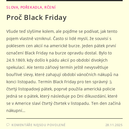
SLOVA, POŘEKADLA, RČENÍ
Proč Black Friday
Všude teď slyšíme kolem, ale pojďme se podívat, jak tento
pojem vlastně vzniknul. Často si lidé myslí, že souvisí s
poklesem cen akcií na americké burze. Jeden pátek první
označení Black Friday na burze opravdu dostal. Bylo to
24.9.1869, kdy došlo k pádu akcií po období divokých
spekulací. Ale tento zářiový termín ještě nevysvětluje
bouřlivé slevy, které zahajují období vánočních nákupů na
konci listopadu. Termín Black Friday pro ten správný :),
čtvrtý listopadový pátek, poprvé použila americká policie
Jedná se o pátek, který následuje po Dni díkuvzdání, které
se v Americe slaví čtvrtý čtvrtek v listopadu. Ten den začíná
nákupní…
U
KOMENTÁŘE NEJSOU POVOLENÉ
28.11.2025
TEXTU