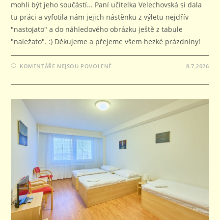
mohli být jeho součástí... Paní učitelka Velechovská si dala
tu práci a vyfotila nám jejich nástěnku z výletu nejdřív
"nastojato" a do náhledového obrázku ještě z tabule
"naležato". :) Děkujeme a přejeme všem hezké prázdniny!
U
KOMENTÁŘE NEJSOU POVOLENÉ
8.7.2026
TEXTU
S
NÁZVEM
OBRÁZKY
OD
DĚTÍ
Z
AKCE
NA
STŘELECKÉM
OSTROVĚ