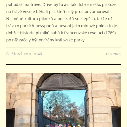
pohodaří na trávě. Dříve by to asi tak dobře nešlo, protože
na trávě vesele běhali psi, kteří celý prostor zamořovali.
Nicméně kultura pikniků a pejskařů se zlepšila, takže už
tráva v parcích nevypadá a nevoní jako minové pole a to je
dobře! Historie pikniků sahá k francouzské revoluci (1789),
po níž začaly být otvírány královské parky…
ŽÁDNÝ KOMENTÁŘ
13.5.2025