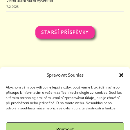
Velmi akční Akční Vyšehrad
7.2.2025
STARŠÍ PŘÍSPĚVKY
Spravovat Souhlas
Abychom vám poskytli co nejlepší služby, používáme k ukládání a/nebo
přístupu k informacím o vašem zařízení technologie zv. cookies. Souhlas
s těmito technologiemi nám umožní zpracovávat údaje, jako je chování
při procházení nebo jedinečná ID na tomto webu. Nesouhlas nebo
odvolání souhlasu může nepříznivě ovlivnit určité vlastnosti a funkce.
Příjmout