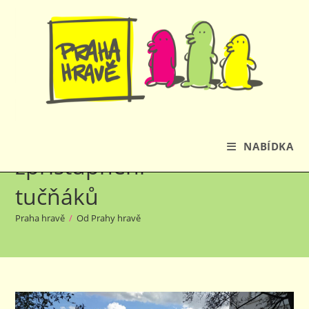
Přejít
k
obsahu
Poděkování za
NABÍDKA
zpřístupnění
tučňáků
Praha hravě
/
Od Prahy hravě