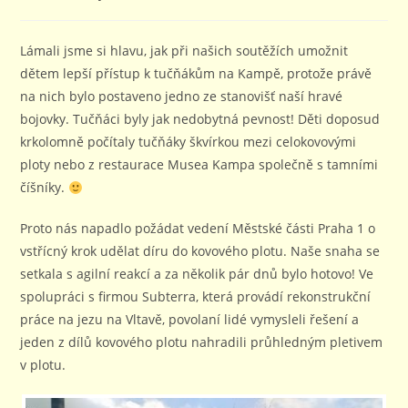
publikován
příspěvku
Lámali jsme si hlavu, jak při našich soutěžích umožnit
dětem lepší přístup k tučňákům na Kampě, protože právě
na nich bylo postaveno jedno ze stanovišť naší hravé
bojovky. Tučňáci byly jak nedobytná pevnost! Děti doposud
krkolomně počítaly tučňáky škvírkou mezi celokovovými
ploty nebo z restaurace Musea Kampa společně s tamními
číšníky.
Proto nás napadlo požádat vedení Městské části Praha 1 o
vstřícný krok udělat díru do kovového plotu. Naše snaha se
setkala s agilní reakcí a za několik pár dnů bylo hotovo! Ve
spolupráci s firmou Subterra, která provádí rekonstrukční
práce na jezu na Vltavě, povolaní lidé vymysleli řešení a
jeden z dílů kovového plotu nahradili průhledným pletivem
v plotu.