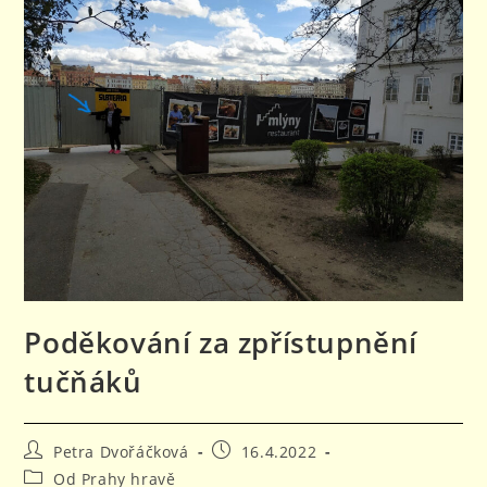
Poděkování za zpřístupnění
tučňáků
Autor
Příspěvek
Petra Dvořáčková
16.4.2022
příspěvku
byl
Rubriky
Od Prahy hravě