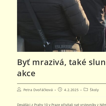
Byť mrazivá, také slu
akce
Autor
Příspěvek
Rubriky
Petra Dvořáčková
4.2.2025
Školy
příspěvku
byl
příspěvku
publikován
Deváťáci z Prahy 10 v Praze přivítali své vrstevníky z N