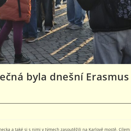
nečná byla dnešní Erasmus
ěmecka a také si s nimi v týmech zasoutěžili na Karlově mostě. Cílem