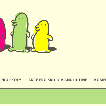
Byť mraz
dnešní 
 PRO ŠKOLY
AKCE PRO ŠKOLY V ANGLIČTINĚ
KOMEN