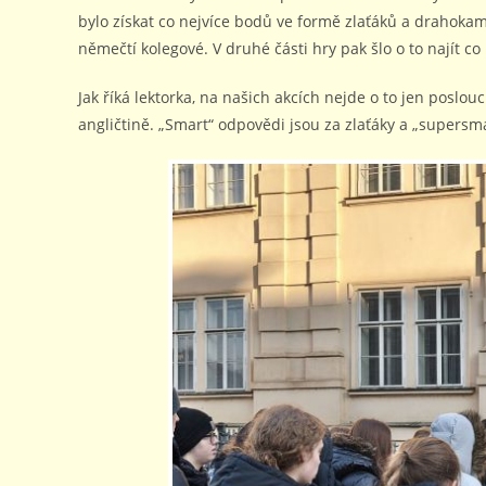
bylo získat co nejvíce bodů ve formě zlaťáků a drahokamů
němečtí kolegové. V druhé části hry pak šlo o to najít c
Jak říká lektorka, na našich akcích nejde o to jen poslouc
angličtině. „Smart“ odpovědi jsou za zlaťáky a „super