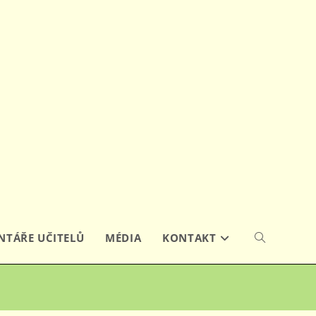
ivá, také slunečná byla
Erasmus akce
TÁŘE UČITELŮ
MÉDIA
KONTAKT
PŘEPNOUT
VYHLEDÁVÁN