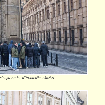
loupu v rohu Křižovnického náměstí