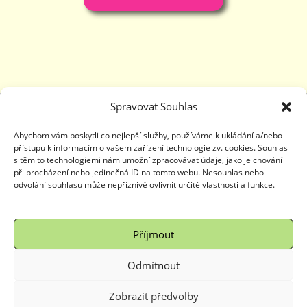
Spravovat Souhlas
Abychom vám poskytli co nejlepší služby, používáme k ukládání a/nebo
přístupu k informacím o vašem zařízení technologie zv. cookies. Souhlas
s těmito technologiemi nám umožní zpracovávat údaje, jako je chování
při procházení nebo jedinečná ID na tomto webu. Nesouhlas nebo
odvolání souhlasu může nepříznivě ovlivnit určité vlastnosti a funkce.
Dějiny udatného českého národa
Panovníci českých zemí
Příjmout
Kašpárek v rohlíku
Informuji – kam za zábavou
Kudy z nudy
Odmítnout
Copyright © 2025
Ing. Petra Dvořáčková
|
WordPress
šablona OceanWP
| Tvorba
Dexus hosting
Zobrazit předvolby