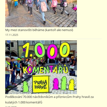
My mezi stanovišti běháme (kantoři ale nemusí)
17.11.2025
Poděkování 70.000 návštěvníkům a příznivcům Prahy hravě za
kulatých 1.000 komentářů