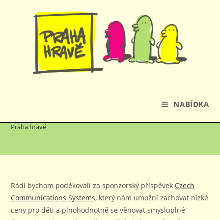
Přejít
k
obsahu
Veřejná poděkování
NABÍDKA
Praha hravě
Rádi bychom poděkovali za sponzorský příspěvek
Czech
Communications Systems
, který nám umožní zachovat nízké
ceny pro děti a plnohodnotně se věnovat smysluplné