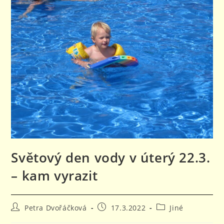
Světový den vody v úterý 22.3.
– kam vyrazit
Autor
Příspěvek
Rubriky
Petra Dvořáčková
17.3.2022
Jiné
příspěvku
byl
příspěvku