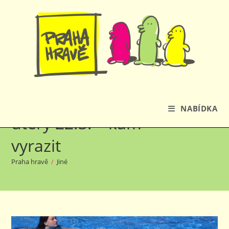
Přejít
k
obsahu
Světový den vody v
NABÍDKA
úterý 22.3. – kam
vyrazit
Praha hravě
/
Jiné