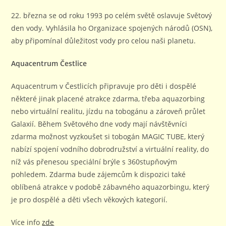
publikován
22. března se od roku 1993 po celém světě oslavuje Světový
den vody. Vyhlásila ho Organizace spojených národů (OSN),
aby připomínal důležitost vody pro celou naši planetu.
Aquacentrum Čestlice
Aquacentrum v Čestlicích připravuje pro děti i dospělé
některé jinak placené atrakce zdarma, třeba aquazorbing
nebo virtuální realitu, jízdu na tobogánu a zároveň průlet
Galaxií. Během Světového dne vody mají návštěvníci
zdarma možnost vyzkoušet si tobogán MAGIC TUBE, který
nabízí spojení vodního dobrodružství a virtuální reality, do
níž vás přenesou speciální brýle s 360stupňovým
pohledem. Zdarma bude zájemcům k dispozici také
oblíbená atrakce v podobě zábavného aquazorbingu, který
je pro dospělé a děti všech věkových kategorií.
Více info
zde