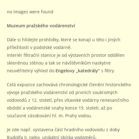
no images were found
Muzeum pražského vodárenství
Dále si hlídejte prohlídky, které se konají u této i jiných
příležitostí v podolské vodárně.
Interiér filtrační stanice je od výstavních prostor oddělen
skleněnou stěnou a tak se návštěvníkům naskytne
neuvěřitelný výhled do
Engelovy „katedrály“
s filtry.
Celá expozice zachovává chronologické členění historického
vývoje pražského vodárenství od prvních soukromých
vodovodů z 12. století, přes vltavské vodárny renesančního
období a vodárenské snahy konce 19. století, až po
současné zásobování hl. m. Prahy vodou.
Je zde např. vystavena část hradního vodovodu z doby
Rudolfa II. nebo unikátní sbírka vodoměrů.