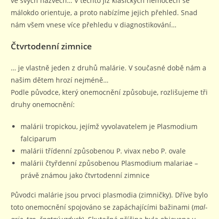
ve svých názvech… V těchto již klasických nemocech se
málokdo orientuje, a proto nabízíme jejich přehled. Snad
nám všem vnese více přehledu v diagnostikování…
Čtvrtodenní zimnice
… je vlastně jeden z druhů malárie. V současné době nám a
našim dětem hrozí nejméně…
Podle původce, který onemocnění způsobuje, rozlišujeme tři
druhy onemocnění:
malárii tropickou, jejímž vyvolavatelem je Plasmodium
falciparum
malárii třídenní způsobenou P. vivax nebo P. ovale
malárii čtyřdenní způsobenou Plasmodium malariae –
právě známou jako čtvrtodenní zimnice
Původci malárie jsou prvoci plasmodia (zimničky). Dříve bylo
toto onemocnění spojováno se zapáchajícími bažinami (
mal-