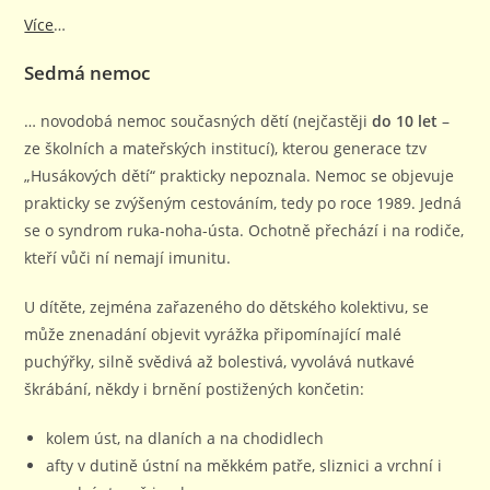
Více
…
Sedmá nemoc
… novodobá nemoc současných dětí (nejčastěji
do 10 let
–
ze školních a mateřských institucí), kterou generace tzv
„Husákových dětí“ prakticky nepoznala. Nemoc se objevuje
prakticky se zvýšeným cestováním, tedy po roce 1989. Jedná
se o syndrom ruka-noha-ústa. Ochotně přechází i na rodiče,
kteří vůči ní nemají imunitu.
U dítěte, zejména zařazeného do dětského kolektivu, se
může znenadání objevit vyrážka připomínající malé
puchýřky, silně svědivá až bolestivá, vyvolává nutkavé
škrábání, někdy i brnění postižených končetin:
kolem úst, na dlaních a na chodidlech
afty v dutině ústní na měkkém patře, sliznici a vrchní i