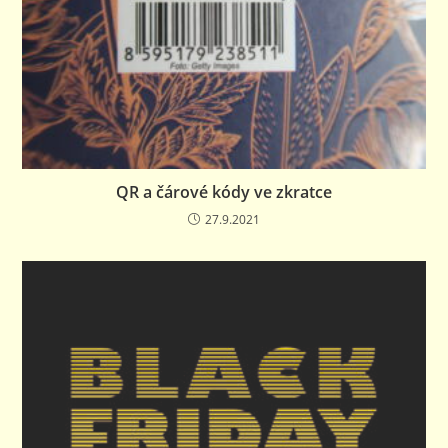
QR a čárové kódy ve zkratce
27.9.2021