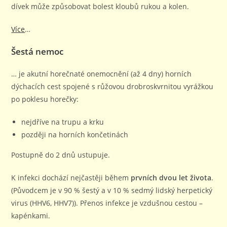
dívek může způsobovat bolest kloubů rukou a kolen.
Více
…
Šestá nemoc
… je akutní horečnaté onemocnění (až 4 dny) horních
dýchacích cest spojené s růžovou drobroskvrnitou vyrážkou
po poklesu horečky:
nejdříve na trupu a krku
později na horních končetinách
Postupně do 2 dnů ustupuje.
K infekci dochází nejčastěji během
prvních dvou let života
.
(Původcem je v 90 % šestý a v 10 % sedmý lidský herpetický
virus (HHV6, HHV7)). Přenos infekce je vzdušnou cestou –
kapénkami.