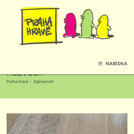
Přejít
k
obsahu
Nemoci s čísly v
NABÍDKA
názvech
Praha hravě
/
Zajímavosti