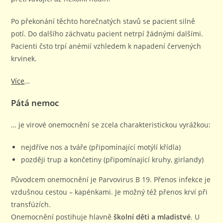
Po překonání těchto horečnatých stavů se pacient silně
potí. Do dalšího záchvatu pacient netrpí žádnými dalšími.
Pacienti čsto trpí anémií vzhledem k napadení červených
krvinek.
Více
…
Pátá nemoc
… je virové onemocnění se zcela charakteristickou vyrážkou:
nejdříve nos a tváře (připomínající motýlí křídla)
později trup a končetiny (připomínající kruhy, girlandy)
Původcem onemocnění je Parvovirus B 19. Přenos infekce je
vzdušnou cestou – kapénkami. Je možný též přenos krví při
transfúzích.
Onemocnění postihuje hlavně
školní děti a mladistvé
. U