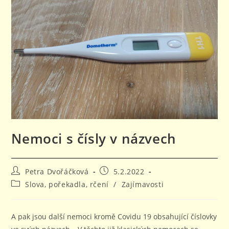
Nemoci s čísly v názvech
Autor
Příspěvek
Petra Dvořáčková
5.2.2022
příspěvku
byl
Rubriky
Slova, pořekadla, rčení
/
Zajímavosti
publikován
příspěvku
A pak jsou další nemoci kromě Covidu 19 obsahující číslovky