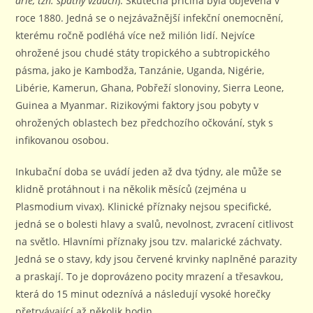
arie, tzn. špatný vzduch
). Skutečná příčina byla objevena v
roce 1880. Jedná se o nejzávažnější infekční onemocnění,
kterému ročně podléhá více než milión lidí. Nejvíce
ohrožené jsou chudé státy tropického a subtropického
pásma, jako je Kambodža, Tanzánie, Uganda, Nigérie,
Libérie, Kamerun, Ghana, Pobřeží slonoviny, Sierra Leone,
Guinea a Myanmar. Rizikovými faktory jsou pobyty v
ohrožených oblastech bez předchozího očkování, styk s
infikovanou osobou.
Inkubační doba se uvádí jeden až dva týdny, ale může se
klidně protáhnout i na několik měsíců (zejména u
Plasmodium vivax). Klinické příznaky nejsou specifické,
jedná se o bolesti hlavy a svalů, nevolnost, zvracení citlivost
na světlo. Hlavními příznaky jsou tzv. malarické záchvaty.
Jedná se o stavy, kdy jsou červené krvinky naplněné parazity
a praskají. To je doprovázeno pocity mrazení a třesavkou,
která do 15 minut odeznívá a následují vysoké horečky
přetrvávající až několik hodin.