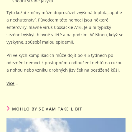
spodní straně jazyka
Tyto kožní změny může doprovázet zvýšená teplota, apatie
a nechutenství. Původcem této nemoci jsou některé
enteroviry, hlavně virus Coxsackie A16. Je u ní typický
sezónní výskyt, hlavně v létě a na podzim. Většinou, když se
vyskytne, způsobí malou epidemii.
Při velkých komplikacích může dojít po 4-5 týdnech po
odeznění nemoci k postupnému odloučení nehtů na rukou
a nohou nebo vzniku drobných jizviček na postižené kůži.
Více
…
MOHLO BY SE VÁM TAKÉ LÍBIT